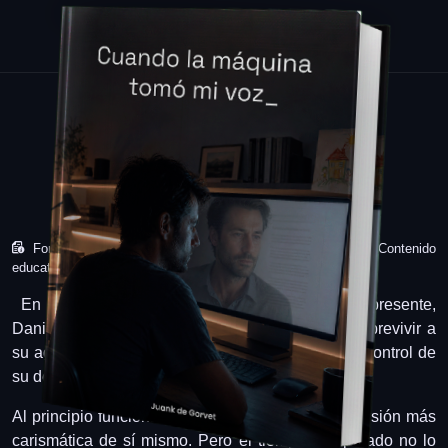
Acerca del libro
Cuando la máquina tomó mi voz
Formato PDF
3 descargas
Público 16+
Contenido
educativo
En un futuro cercano demasiado parecido al presente,
Daniel Varela usa una herramienta de IA para sobrevivir a
su agotamiento, recuperar la falta de tiempo, y el control de
su descuidada vida.
Al principio funciona. Gana dinero, fama y una versión más
carismática de sí mismo. Pero el tiempo recuperado no lo