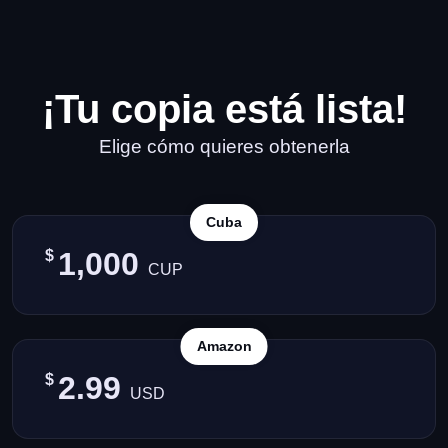
¡Tu copia está lista!
Elige cómo quieres obtenerla
Cuba
1,000
$
CUP
Amazon
2.99
$
USD